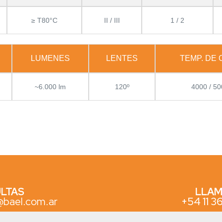
≥ T80°C
II / III
1 / 2
LUMENES
LENTES
TEMP. DE
~6.000 lm
120º
4000 / 50
LTAS
LLAM
@bael.com.ar
+54 11 