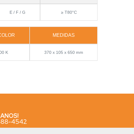
E / F / G
≥ T80°C
 COLOR
MEDIDAS
00 K
370 x 105 x 650 mm
ANOS!
3688-4542