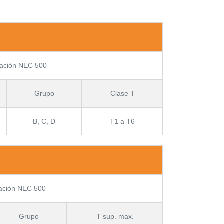
icación NEC 500
Grupo
Clase T
B, C, D
T1 a T6
cación NEC 500
Grupo
T sup. max.