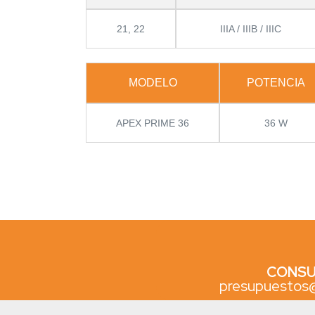
21, 22
IIIA / IIIB / IIIC
MODELO
POTENCIA
APEX PRIME 36
36 W
CONSU
presupuestos