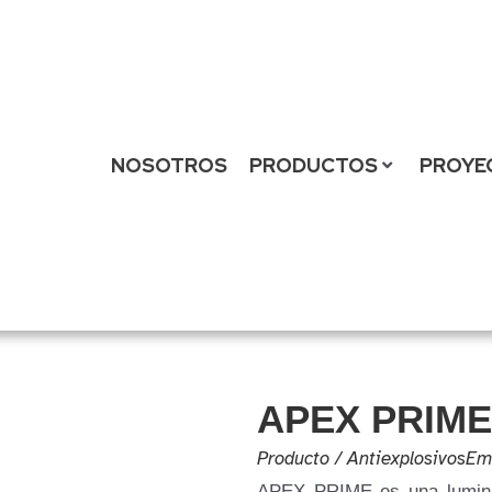
NOSOTROS
PRODUCTOS
PROYE
APEX PRIME
Producto /
Antiexplosivos
Em
APEX PRIME es una lumina