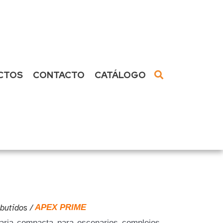
CTOS
CONTACTO
CATÁLOGO
butidos
/
APEX PRIME
ria compacta para escenarios complejos.