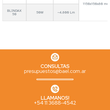
1150x150x80 mm
BLINDAX
50W
~4.800 Lm
50
CONSULTAS
presupuestos@bael.com.ar
LLAMANOS!
+54 11 3688-4542