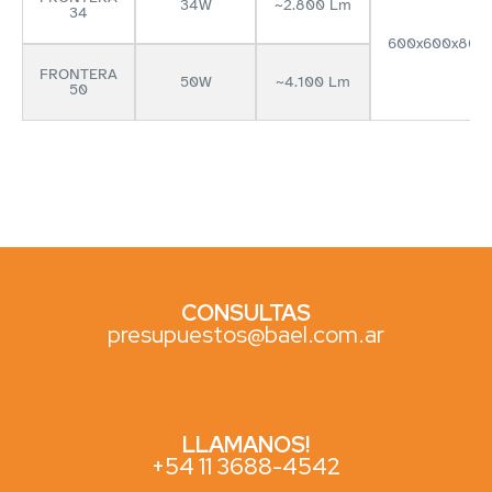
34W
~2.800 Lm
34
600x600x80 
FRONTERA
50W
~4.100 Lm
50
CONSULTAS
presupuestos@bael.com.ar
LLAMANOS!
+54 11 3688-4542