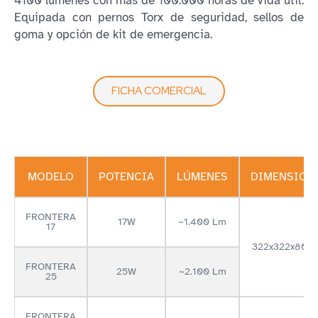
4100 lúmenes con más de 100.000 horas de vida útil.
Equipada con pernos Torx de seguridad, sellos de
goma y opción de kit de emergencia.
FICHA COMERCIAL
MODELO
POTENCIA
LÚMENES
DIMENSION
FRONTERA
17W
~1.400 Lm
17
322x322x80 
FRONTERA
25W
~2.100 Lm
25
FRONTERA