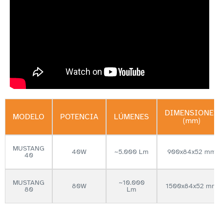
DIMENSIONES
MODELO
POTENCIA
LÚMENES
(mm)
MUSTANG
40W
~5.000 Lm
900x84x52 mm
40
MUSTANG
~10.000
80W
1500x84x52 mm
80
Lm